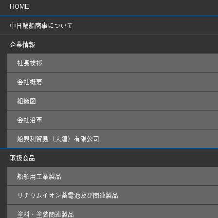
HOME
中日輪船商事について
企業情報
社長挨拶
会社概要
組織図
会社沿革
船興利貿易（大連）有限公司
取扱商品
船舶用工業製品
リチウムイオン蓄電池及び関連製品
塗料・塗装関連製品